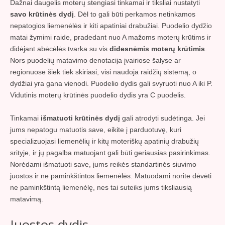
Dažnai daugelis moterų stengiasi tinkamai ir tiksliai nustatyti
savo krūtinės dydį
. Dėl to gali būti perkamos netinkamos
nepatogios liemenėlės ir kiti apatiniai drabužiai. Puodelio dydžio
matai žymimi raide, pradedant nuo A mažoms moterų krūtims ir
didėjant abėcėlės tvarka su vis
didesnėmis moterų krūtimis
.
Nors puodelių matavimo denotacija įvairiose šalyse ar
regionuose šiek tiek skiriasi, visi naudoja raidžių sistemą, o
dydžiai yra gana vienodi. Puodelio dydis gali svyruoti nuo A iki P.
Vidutinis moterų krūtinės puodelio dydis yra C puodelis.
Tinkamai
išmatuoti krūtinės dydį
gali atrodyti sudėtinga. Jei
jums nepatogu matuotis save, eikite į parduotuvę, kuri
specializuojasi liemenėlių ir kitų moteriškų apatinių drabužių
srityje, ir jų pagalba matuojant gali būti geriausias pasirinkimas.
Norėdami išmatuoti save, jums reikės standartinės siuvimo
juostos ir ne paminkštintos liemenėlės. Matuodami norite dėvėti
ne paminkštintą liemenėlę, nes tai suteiks jums tiksliausią
matavimą.
Juostos dydis