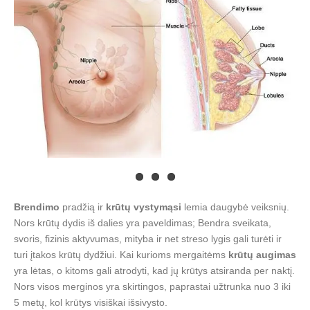
Brendimo
pradžią ir
krūtų vystymąsi
lemia daugybė veiksnių.
Nors krūtų dydis iš dalies yra paveldimas; Bendra sveikata,
svoris, fizinis aktyvumas, mityba ir net streso lygis gali turėti ir
turi įtakos krūtų dydžiui. Kai kurioms mergaitėms
krūtų augimas
yra lėtas, o kitoms gali atrodyti, kad jų krūtys atsiranda per naktį.
Nors visos merginos yra skirtingos, paprastai užtrunka nuo 3 iki
5 metų, kol krūtys visiškai išsivysto.