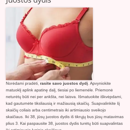
Norėdami pradėti,
rasite savo juostos dydį
. Apvyniokite
matuoklį aplink apatinę dalį, tiesiai po liemenėle. Priemonė
neturėtų būti nei per ankšta, nei laisva. Išmatuokite iškvėpdami,
kad gautumėte tiksliausią ir mažiausią skaičių. Suapvalinkite šį
skaičių coliais arba centimetrais iki artimiausio sveikojo
skaičiaus. Iki 38, jūsų juostos dydis iš tikrųjų bus jūsų matavimas
plius 3. Kai paspausite 38, juostos dydis turėtų būti suapvalintas