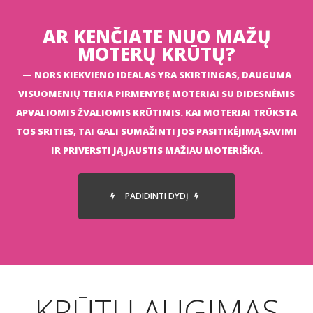
AR KENČIATE NUO MAŽŲ
MOTERŲ KRŪTŲ?
NORS KIEKVIENO IDEALAS YRA SKIRTINGAS, DAUGUMA
VISUOMENIŲ TEIKIA PIRMENYBĘ MOTERIAI SU DIDESNĖMIS
APVALIOMIS ŽVALIOMIS KRŪTIMIS. KAI MOTERIAI TRŪKSTA
TOS SRITIES, TAI GALI SUMAŽINTI JOS PASITIKĖJIMĄ SAVIMI
IR PRIVERSTI JĄ JAUSTIS MAŽIAU MOTERIŠKA.
PADIDINTI DYDĮ
KRŪTŲ AUGIMAS