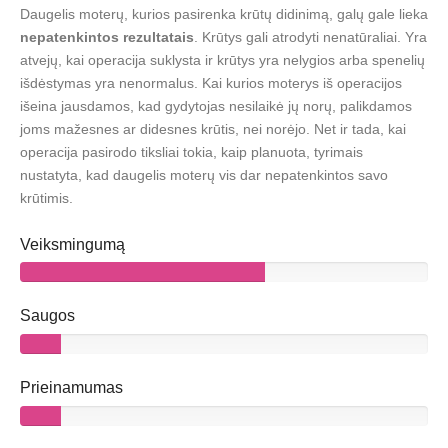
Daugelis moterų, kurios pasirenka krūtų didinimą, galų gale lieka
nepatenkintos rezultatais
. Krūtys gali atrodyti nenatūraliai. Yra
atvejų, kai operacija suklysta ir krūtys yra nelygios arba spenelių
išdėstymas yra nenormalus. Kai kurios moterys iš operacijos
išeina jausdamos, kad gydytojas nesilaikė jų norų, palikdamos
joms mažesnes ar didesnes krūtis, nei norėjo. Net ir tada, kai
operacija pasirodo tiksliai tokia, kaip planuota, tyrimais
nustatyta, kad daugelis moterų vis dar nepatenkintos savo
krūtimis.
Veiksmingumą
Saugos
Prieinamumas