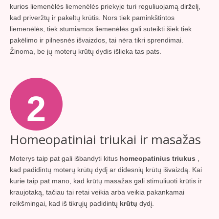
kurios liemenėlės liemenėlės priekyje turi reguliuojamą dirželį,
kad priveržtų ir pakeltų krūtis. Nors tiek paminkštintos
liemenėlės, tiek stumiamos liemenėlės gali suteikti šiek tiek
pakėlimo ir pilnesnės išvaizdos, tai nėra tikri sprendimai.
Žinoma, be jų moterų krūtų dydis išlieka tas pats.
2
Homeopatiniai triukai ir masažas
Moterys taip pat gali išbandyti kitus
homeopatinius triukus
,
kad padidintų moterų krūtų dydį ar didesnių krūtų išvaizdą. Kai
kurie taip pat mano, kad krūtų masažas gali stimuliuoti krūtis ir
kraujotaką, tačiau tai retai veikia arba veikia pakankamai
reikšmingai, kad iš tikrųjų padidintų
krūtų
dydį.