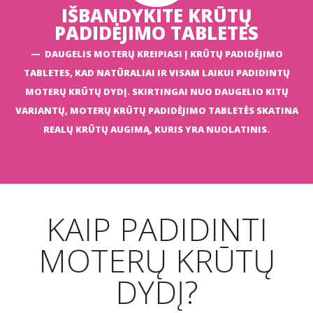
IŠBANDYKITE KRŪTŲ
PADIDĖJIMO TABLETES
DAUGELIS MOTERŲ KREIPIASI Į KRŪTŲ PADIDĖJIMO
TABLETES, KAD NATŪRALIAI IR VISAM LAIKUI PADIDINTŲ
MOTERŲ
KRŪTŲ
DYDĮ. SKIRTINGAI NUO DAUGELIO KITŲ
VARIANTŲ, MOTERŲ KRŪTŲ PADIDĖJIMO TABLETĖS SKATINA
REALŲ KRŪTŲ AUGIMĄ, KURIS YRA NUOLATINIS.
KAIP PADIDINTI
MOTERŲ KRŪTŲ
DYDĮ?