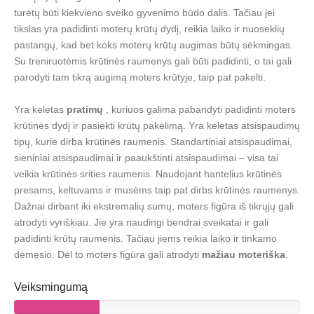
turėtų būti kiekvieno sveiko gyvenimo būdo dalis. Tačiau jei
tikslas yra padidinti moterų krūtų dydį, reikia laiko ir nuoseklių
pastangų, kad bet koks moterų krūtų augimas būtų sėkmingas.
Su treniruotėmis krūtinės raumenys gali būti padidinti, o tai gali
parodyti tam tikrą augimą moters krūtyje, taip pat pakelti.
Yra keletas
pratimų
, kuriuos galima pabandyti padidinti moters
krūtinės dydį ir pasiekti krūtų pakėlimą. Yra keletas atsispaudimų
tipų, kurie dirba krūtinės raumenis. Standartiniai atsispaudimai,
sieniniai atsispaudimai ir paaukštinti atsispaudimai – visa tai
veikia krūtinės srities raumenis. Naudojant hantelius krūtinės
presams, keltuvams ir musėms taip pat dirbs krūtinės raumenys.
Dažnai dirbant iki ekstremalių sumų, moters figūra iš tikrųjų gali
atrodyti vyriškiau. Jie yra naudingi bendrai sveikatai ir gali
padidinti krūtų raumenis. Tačiau jiems reikia laiko ir tinkamo
dėmesio. Dėl to moters figūra gali atrodyti
mažiau moteriška
.
Veiksmingumą