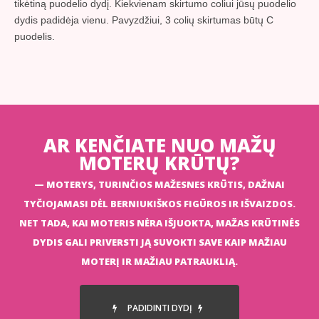
tikėtiną puodelio dydį. Kiekvienam skirtumo coliui jūsų puodelio
dydis padidėja vienu. Pavyzdžiui, 3 colių skirtumas būtų C
puodelis.
AR KENČIATE NUO MAŽŲ
MOTERŲ KRŪTŲ?
MOTERYS, TURINČIOS MAŽESNES KRŪTIS, DAŽNAI
TYČIOJAMASI DĖL BERNIUKIŠKOS FIGŪROS IR IŠVAIZDOS.
NET TADA, KAI MOTERIS NĖRA IŠJUOKTA, MAŽAS KRŪTINĖS
DYDIS GALI PRIVERSTI JĄ SUVOKTI SAVE KAIP MAŽIAU
MOTERĮ IR MAŽIAU PATRAUKLIĄ.
PADIDINTI DYDĮ