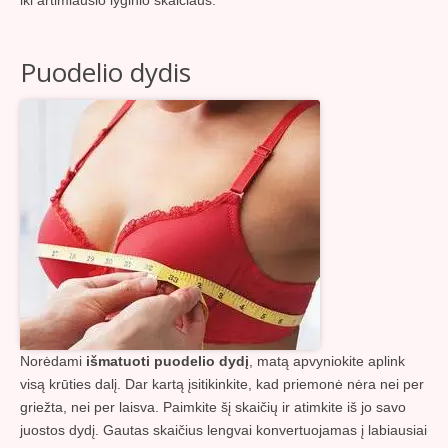
iki artimiausio lyginio skaičiaus.
Puodelio dydis
Norėdami
išmatuoti puodelio dydį
, matą apvyniokite aplink
visą krūties dalį. Dar kartą įsitikinkite, kad priemonė nėra nei per
griežta, nei per laisva. Paimkite šį skaičių ir atimkite iš jo savo
juostos dydį. Gautas skaičius lengvai konvertuojamas į labiausiai