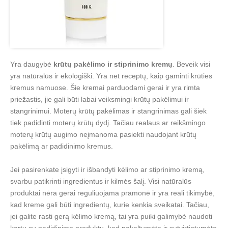
Yra daugybė
krūtų pakėlimo ir stiprinimo kremų
. Beveik visi
yra natūralūs ir ekologiški. Yra net receptų, kaip gaminti krūties
kremus namuose. Šie kremai parduodami gerai ir yra rimta
priežastis, jie gali būti labai veiksmingi krūtų pakėlimui ir
stangrinimui. Moterų krūtų pakėlimas ir stangrinimas gali šiek
tiek padidinti moterų krūtų dydį. Tačiau realaus ar reikšmingo
moterų krūtų augimo neįmanoma pasiekti naudojant krūtų
pakėlimą ar padidinimo kremus.
Jei pasirenkate įsigyti ir išbandyti kėlimo ar stiprinimo kremą,
svarbu patikrinti ingredientus ir kilmės šalį. Visi natūralūs
produktai nėra gerai reguliuojama pramonė ir yra reali tikimybė,
kad kreme gali būti ingredientų, kurie kenkia sveikatai. Tačiau,
jei galite rasti gerą kėlimo kremą, tai yra puiki galimybė naudoti
kartu su padidinimo produktu, kad pakeltumėte ir sutvirtintumėte