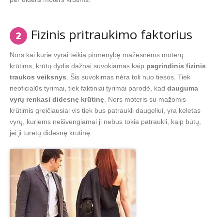
Fizinis pritraukimo faktorius
2
Nors kai kurie vyrai teikia pirmenybę mažesnėms moterų
krūtims, krūtų dydis dažnai suvokiamas kaip
pagrindinis fizinis
traukos veiksnys
. Šis suvokimas nėra toli nuo tiesos. Tiek
neoficialūs tyrimai, tiek faktiniai tyrimai parodė, kad
dauguma
vyrų renkasi didesnę krūtinę
. Nors moteris su mažomis
krūtimis greičiausiai vis tiek bus patraukli daugeliui, yra keletas
vyrų, kuriems neišvengiamai ji nebus tokia patraukli, kaip būtų,
jei ji turėtų didesnę krūtinę.