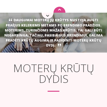
DAUGUMAI MOTERŲ JŲ KRŪTYS NUSTOJA AUGTI
PRAĖJUS KELERIEMS METAMS PO BRENDIMO PRADŽIOS.
MOTERIMS, TURINČIOMS
MAŽAS KRŪTIS,
TAI GALI BŪTI
NEGARBINGA. TAČIAU, PASIBAIGUS BRENDIMUI, GALIMA
PRADĖTI KRŪTŲ
AUGIMĄ
IR
PADIDINTI MOTERŲ KRŪTŲ
DYDĮ
.
MOTERŲ KRŪTŲ
DYDIS