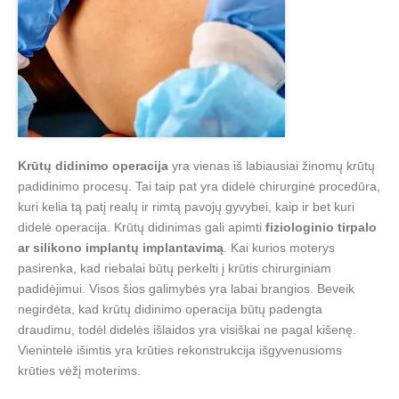
Krūtų didinimo operacija
yra vienas iš labiausiai žinomų krūtų
padidinimo procesų. Tai taip pat yra didelė chirurginė procedūra,
kuri kelia tą patį realų ir rimtą pavojų gyvybei, kaip ir bet kuri
didelė operacija. Krūtų didinimas gali apimti
fiziologinio tirpalo
ar silikono implantų implantavimą
. Kai kurios moterys
pasirenka, kad riebalai būtų perkelti į krūtis chirurginiam
padidėjimui. Visos šios galimybės yra labai brangios. Beveik
negirdėta, kad krūtų didinimo operacija būtų padengta
draudimu, todėl didelės išlaidos yra visiškai ne pagal kišenę.
Vienintelė išimtis yra krūties rekonstrukcija išgyvenusioms
krūties vėžį moterims.