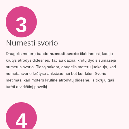
3
Numesti svorio
Daugelis moterų bando
numesti svorio
tikėdamosi, kad jų
krūtys atrodys didesnės. Tačiau dažnai krūtų dydis sumažėja
numetus svorio. Tiesą sakant, daugelis moterų juokauja, kad
numeta svorio krūtyse anksčiau nei bet kur kitur. Svorio
metimas, kad moters krūtinė atrodytų didesnė, iš tikrųjų gali
turėti atvirkštinį poveikį.
4