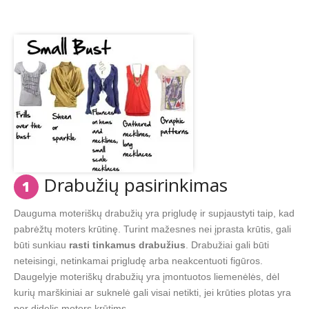
Drabužių pasirinkimas
1
Dauguma moteriškų drabužių yra prigludę ir supjaustyti taip, kad
pabrėžtų moters krūtinę. Turint mažesnes nei įprasta krūtis, gali
būti sunkiau
rasti tinkamus drabužius
. Drabužiai gali būti
neteisingi, netinkamai prigludę arba neakcentuoti figūros.
Daugelyje moteriškų drabužių yra įmontuotos liemenėlės, dėl
kurių marškiniai ar suknelė gali visai netikti, jei krūties plotas yra
per didelis moters krūtims.