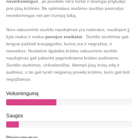
neveiksmingus
, jei puodelis nėra tvirtai ir teisingai prigludęs
prie jūsų krūtinės. Be optimalaus siurbimo siurblys pasirodys
neveiksmingas net per trumpą laiką.
Nors vakuuminio siurblio naudojimas yra natūralus, naudojant jį
kyla realus ir realus
pavojus sveikatai
. Siurblio siurbimas gali
lengvai pažeisti kraujagysles, kurios yra ir negražios, ir
nesveikos. Nuolatinis ilgalaikis krūties vakuuminio siurblio
naudojimas gali pakenkti pagrindiniams krūties audiniams.
Siurblio siurbimas, viršvalandžiai, ištemps jūsų krūtų odą ir
audinius, o tai gali turėti neigiamą poveikį krūtims, kuris gali būti
negrįžtamas.
Veiksmingumą
Saugos
Prieinamumas