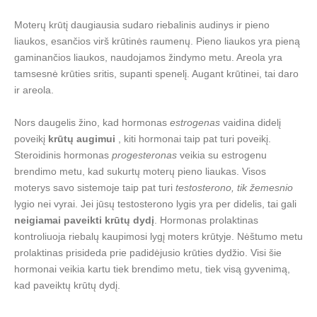
Moterų krūtį daugiausia sudaro riebalinis audinys ir pieno
liaukos, esančios virš krūtinės raumenų. Pieno liaukos yra pieną
gaminančios liaukos, naudojamos žindymo metu. Areola yra
tamsesnė krūties sritis, supanti spenelį. Augant krūtinei, tai daro
ir areola.
Nors daugelis žino, kad hormonas
estrogenas
vaidina didelį
poveikį
krūtų augimui
, kiti hormonai taip pat turi poveikį.
Steroidinis hormonas
progesteronas
veikia su estrogenu
brendimo metu, kad sukurtų moterų pieno liaukas. Visos
moterys savo sistemoje taip pat turi
testosterono, tik žemesnio
lygio nei vyrai. Jei jūsų testosterono lygis yra per didelis, tai gali
neigiamai paveikti krūtų dydį
. Hormonas prolaktinas
kontroliuoja riebalų kaupimosi lygį moters krūtyje. Nėštumo metu
prolaktinas prisideda prie padidėjusio krūties dydžio. Visi šie
hormonai veikia kartu tiek brendimo metu, tiek visą gyvenimą,
kad paveiktų krūtų dydį.