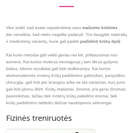
Vien todėl, kad esate nepatenkinta savo
mažomis krūtimis
,
dar nereiškia, kad nieko negalite padaryti. Yra daugybė natūralių
ir medicininių variantų, kurie gali padėti
padidinti krūtų dydį
.
Kai kurie metodai gali veikti geriau nei kiti, priklausomai nuo
asmens. Kai kurios moterys nereaguoja į tam tikrus gydymo
būdus, kitoms rezultatai gali būti stulbinantys. Kai kurios
ekstremalesnės moterų krūtų padidinimo galimybės, pavyzdžiui,
chirurgija, gali būti per brangios arba ne tas variantas, kurį jums
gali būti įdomu ištirti. Krūtų implantai, žinoma, yra gerai žinomas
pasirinkimas, tačiau tiek moterų krūtų
pakėlimo kremai,
tiek
krūtų padidinimo tabletės
dažnai naudojamos sėkmingai.
Fizinės treniruotės