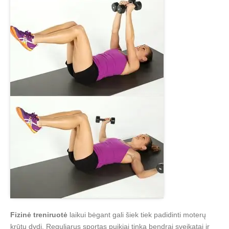
Fizinė treniruotė
laikui bėgant gali šiek tiek padidinti moterų
krūtų dydį. Reguliarus sportas puikiai tinka bendrai sveikatai ir