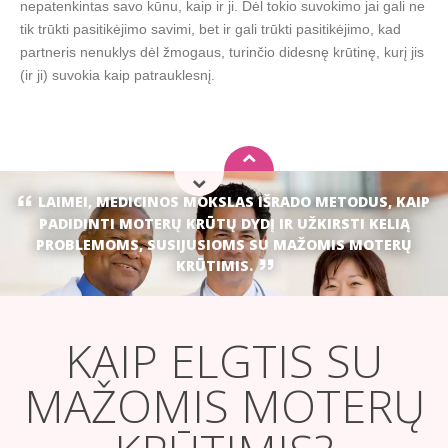
nepatenkintas savo kūnu, kaip ir ji. Dėl tokio suvokimo jai gali ne
tik trūkti pasitikėjimo savimi, bet ir gali trūkti pasitikėjimo, kad
partneris nenuklys dėl žmogaus, turinčio didesnę krūtinę, kurį jis
(ir ji) suvokia kaip patrauklesnį.
LAIMEI, MEDICINOS MOKSLAS IŠRADO METODUS, KAIP
PADIDINTI MOTERŲ KRŪTŲ DYDĮ IR UŽKIRSTI KELIĄ
PROBLEMOMS, SUSIJUSIOMS SU MAŽOMIS MOTERŲ
KRŪTIMIS.
KAIP ELGTIS SU
MAŽOMIS MOTERŲ