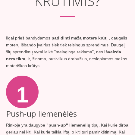
KRŪTIMIS?
Ilgai prieš bandydamos
padidinti mažą moters krūtį
, daugelis
moterų išbando įvairius šiek tiek teisingus sprendimus. Daugelį
šių sprendimų vyrai laikė "melaginga reklama", nes
išvaizda
nėra tikra
, ir, žinoma, nusivilkus drabužius, neslepiamos mažos
moteriškos krūtys.
1
Push-up liemenėlės
Rinkoje yra daugybė
"push-up" liemenėlių
tipų. Kai kurie dirba
geriau nei kiti. Kai kurie teikia liftą, o kiti turi paminkštinimą. Kai