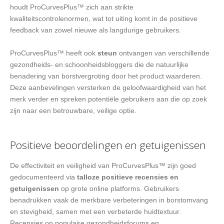
houdt ProCurvesPlus™ zich aan strikte
kwaliteitscontrolenormen, wat tot uiting komt in de positieve
feedback van zowel nieuwe als langdurige gebruikers.
ProCurvesPlus™ heeft ook
steun
ontvangen van verschillende
gezondheids- en schoonheidsbloggers die de natuurlijke
benadering van borstvergroting door het product waarderen.
Deze aanbevelingen versterken de geloofwaardigheid van het
merk verder en spreken potentiële gebruikers aan die op zoek
zijn naar een betrouwbare, veilige optie.
Positieve beoordelingen en getuigenissen
De effectiviteit en veiligheid van ProCurvesPlus™ zijn goed
gedocumenteerd via
talloze positieve recensies en
getuigenissen
op grote online platforms. Gebruikers
benadrukken vaak de merkbare verbeteringen in borstomvang
en stevigheid, samen met een verbeterde huidtextuur.
Recensies op populaire gezondheidsforums en