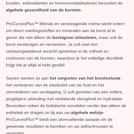
kruiden, antioxidanten en hormoonstabilisatoren bevordert de
algehele gezondheid van de borsten
.
ProCurvesPlus™ liftende en verstevigende crème werkt extern
om direct voedingsstoffen en mineralen aan de borst af te
geven die niet alleen de
borstgroei stimuleren,
maar ook de
borst verstevigen en versterken. Je zult snel een
verbazingwekkend verschil opmerken in de volheid en
contouren van de borsten, waardoor je het volledige decolleté
krijgt dat je altijd al hebt gewild!
Samen werken ze aan
het vergroten van het borstvolume
,
het verbeteren van de elasticiteit van de huid en het
verminderen van verslapping. U zult genieten van een vollere,
jeugdigere uitstraling met verbeterde stevigheid en hydratatie.
Bovendien reiken de holistische voordelen verder dan alleen de
esthetiek en dragen ze bij aan uw
algehele welzijn
.
ProCurvesPlus™ biedt een alomvattende aanpak om de
gewenste resultaten te bereiken en uw zelfvertrouwen te
vergroten.