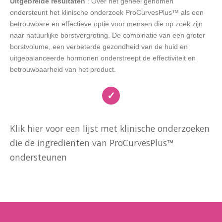
Uitgebreide resultaten
: Over het geheel genomen
ondersteunt het klinische onderzoek ProCurvesPlus™ als een
betrouwbare en effectieve optie voor mensen die op zoek zijn
naar natuurlijke borstvergroting. De combinatie van een groter
borstvolume, een verbeterde gezondheid van de huid en
uitgebalanceerde hormonen onderstreept de effectiviteit en
betrouwbaarheid van het product.
✓
Klik hier voor een lijst met klinische onderzoeken
die de ingrediënten van ProCurvesPlus™
ondersteunen
https://www.ncbi.nlm.nih.gov/pmc/articles/PMC5127102/
https://pubmed.ncbi.nlm.nih.gov/18202589/
https://www.ncbi.nlm.nih.gov/books/NBK501793/
https://www.researchgate.net/publication/284174892_The_Eff