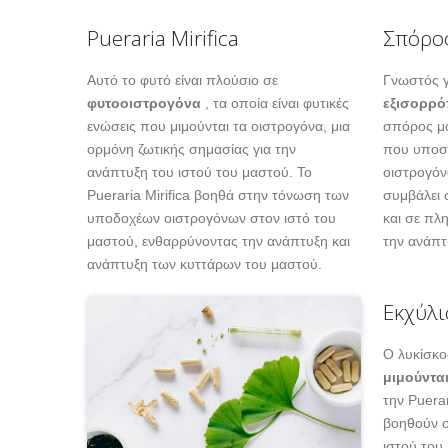
Pueraria Mirifica
Σπόρο
Αυτό το φυτό είναι πλούσιο σε
Γνωστός γ
φυτοοιστρογόνα
, τα οποία είναι φυτικές
εξισορρ
ενώσεις που μιμούνται τα οιστρογόνα, μια
σπόρος μά
ορμόνη ζωτικής σημασίας για την
που υποστ
ανάπτυξη του ιστού του μαστού. Το
οιστρογόν
Pueraria Mirifica βοηθά στην τόνωση των
συμβάλει 
υποδοχέων οιστρογόνων στον ιστό του
και σε πλ
μαστού, ενθαρρύνοντας την ανάπτυξη και
την ανάπτ
ανάπτυξη των κυττάρων του μαστού.
Εκχύλι
Ο λυκίσκο
μιμούντα
την Puerar
βοηθούν σ
ιστού του