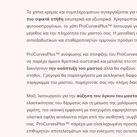
Τα χάπια κρέμας και συμπληρωμάτων συνεργάζονται για
πιο σφικτά στήθη
εσωτερικά και εξωτερικά. Χρησιμοποι
φυτοοιστρογόνων, το χάπι ProCurvesPlus™ λειτουργεί γι
μέγεθος και την πληρότητα του μαστού σας. Η μοναδική
αντιοξειδωτικών και σταθεροποιητών ορμονών προάγει 
ProCurvesPlus™ ανύψωσης και σύσφιξης του ProCurvesP
να παρέχει άμεσα θρεπτικά συστατικά και μέταλλα στο σ
ξεκινήσουν
την ανάπτυξη του μαστού
αλλά θα σφίξουν 
στήθος. Γρήγορα θα παρατηρήσετε μια εκπληκτική διαφο
περίγραμμα του μαστού, παρέχοντάς σας την πλήρη διά
Μαζί, λειτουργούν για την
αύξηση του όγκου του μαστ
ελαστικότητας του δέρματος και τη μείωση της χαλάρωση
γεμάτη, πιο νεανική εμφάνιση με ενισχυμένη σφριγηλότητ
ολιστικά οφέλη εκτείνονται πέρα από την αισθητική, συ
σας. ProCurvesPlus™ παρέχει μια ολοκληρωμένη προσέγγ
επιθυμητών αποτελεσμάτων και την ενίσχυση της αυτοπ