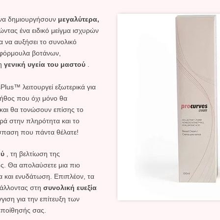
 να δημιουργήσουν
μεγαλύτερα,
ώντας ένα ειδικό μείγμα ισχυρών
α να αυξήσει το συνολικό
 φόρμουλα βοτάνων,
τη
γενική υγεία του μαστού
.
lus™ λειτουργεί εξωτερικά για
τήθος που όχι μόνο θα
και θα τονώσουν επίσης το
ρά στην πληρότητα και το
σπαση που πάντα θέλατε!
ού
, τη βελτίωση της
ς. Θα απολαύσετε μια πιο
α και ενυδάτωση. Επιπλέον, τα
μβάλλοντας στη
συνολική ευεξία
ιση για την επίτευξη των
εποίθησής σας.