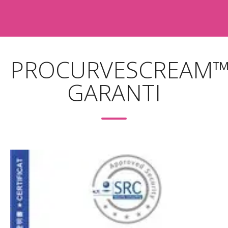
https://www.ncbi.nlm.nih.gov/books/NBK92776/
https://www.ncbi.nlm.nih.gov/pmc/articles/PMC5127102/
PROCURVESCREAM
GARANTI