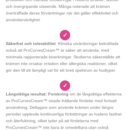
och övergripande utseende. Många noterade att krämen
överträffade deras förväntningar när det gäller effektivitet och
användarvänlighet.
✓
Säkerhet och tolerabilitet
: Kliniska utvärderingar bekräftade
också att ProCurvesCream™ är säker att använda, med
minimala rapporterade biverkningar. Studierna säkerställde att
krämen inte orsakar irritation eller allergiska reaktioner, vilket
gör den till ett lämpligt val för ett brett spektrum av hudtyper.
✓
Långsiktiga resultat: Forskning
om de långsiktiga effekterna
av ProCurvesCream™ visade ihållande fördelar med fortsatt
användning. Deltagare som använde krämen under längre
perioder upplevde kontinuerliga förbättringar av hudens fasthet
och återfuktning, vilket tyder på att fördelarna med
ProCurvesCream™ inte bara är omedelbara utan också