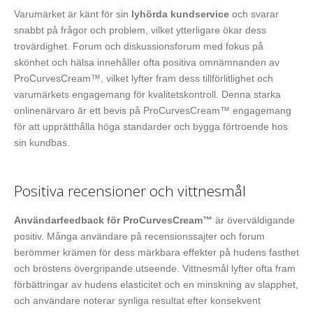
Varumärket är känt för sin
lyhörda kundservice
och svarar
snabbt på frågor och problem, vilket ytterligare ökar dess
trovärdighet. Forum och diskussionsforum med fokus på
skönhet och hälsa innehåller ofta positiva omnämnanden av
ProCurvesCream™, vilket lyfter fram dess tillförlitlighet och
varumärkets engagemang för kvalitetskontroll. Denna starka
onlinenärvaro är ett bevis på ProCurvesCream™ engagemang
för att upprätthålla höga standarder och bygga förtroende hos
sin kundbas.
Positiva recensioner och vittnesmål
Användarfeedback för ProCurvesCream™
är överväldigande
positiv. Många användare på recensionssajter och forum
berömmer krämen för dess märkbara effekter på hudens fasthet
och bröstens övergripande utseende. Vittnesmål lyfter ofta fram
förbättringar av hudens elasticitet och en minskning av slapphet,
och användare noterar synliga resultat efter konsekvent