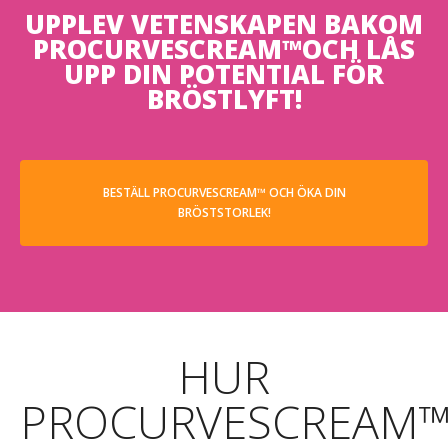
UPPLEV VETENSKAPEN BAKOM
PROCURVESCREAM™OCH LÅS
UPP DIN POTENTIAL FÖR
BRÖSTLYFT!
BESTÄLL PROCURVESCREAM™ OCH ÖKA DIN
BRÖSTSTORLEK!
HUR
PROCURVESCREAM