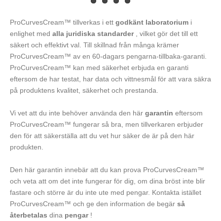
ProCurvesCream™ tillverkas i ett
godkänt laboratorium
i
enlighet med
alla juridiska standarder
, vilket gör det till ett
säkert och effektivt val. Till skillnad från många krämer
ProCurvesCream™ av en 60-dagars pengarna-tillbaka-garanti.
ProCurvesCream™ kan med säkerhet erbjuda en garanti
eftersom de har testat, har data och vittnesmål för att vara säkra
på produktens kvalitet, säkerhet och prestanda.
Vi vet att du inte behöver använda den här
garantin
eftersom
ProCurvesCream™ fungerar så bra, men tillverkaren erbjuder
den för att säkerställa att du vet hur säker de är på den här
produkten.
Den här garantin innebär att du kan prova ProCurvesCream™
och veta att om det inte fungerar för dig, om dina bröst inte blir
fastare och större är du inte ute med pengar. Kontakta istället
ProCurvesCream™ och ge den information de begär
så
återbetalas
dina
pengar
!