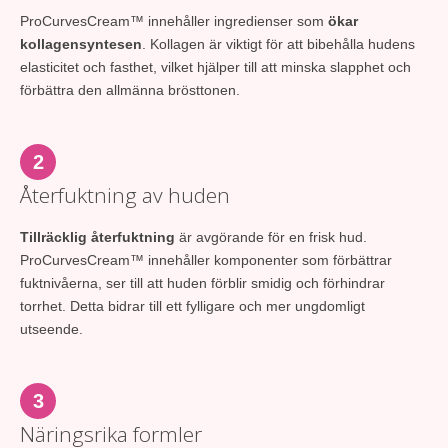
ProCurvesCream™ innehåller ingredienser som
ökar
kollagensyntesen
. Kollagen är viktigt för att bibehålla hudens
elasticitet och fasthet, vilket hjälper till att minska slapphet och
förbättra den allmänna brösttonen.
2
Återfuktning av huden
Tillräcklig återfuktning
är avgörande för en frisk hud.
ProCurvesCream™ innehåller komponenter som förbättrar
fuktnivåerna, ser till att huden förblir smidig och förhindrar
torrhet. Detta bidrar till ett fylligare och mer ungdomligt
utseende.
3
Näringsrika formler