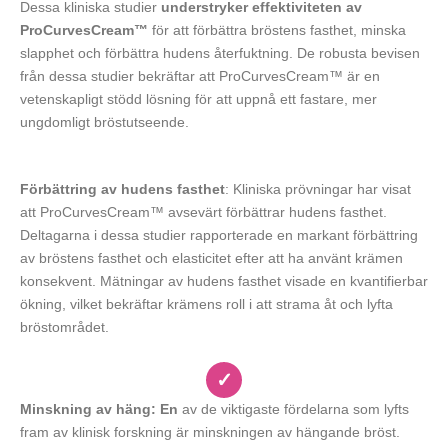
Dessa kliniska studier
understryker effektiviteten av
ProCurvesCream™
för att förbättra bröstens fasthet, minska
slapphet och förbättra hudens återfuktning. De robusta bevisen
från dessa studier bekräftar att ProCurvesCream™ är en
vetenskapligt stödd lösning för att uppnå ett fastare, mer
ungdomligt bröstutseende.
Förbättring av hudens fasthet
: Kliniska prövningar har visat
att ProCurvesCream™ avsevärt förbättrar hudens fasthet.
Deltagarna i dessa studier rapporterade en markant förbättring
av bröstens fasthet och elasticitet efter att ha använt krämen
konsekvent. Mätningar av hudens fasthet visade en kvantifierbar
ökning, vilket bekräftar krämens roll i att strama åt och lyfta
bröstområdet.
✓
Minskning av häng: En
av de viktigaste fördelarna som lyfts
fram av klinisk forskning är minskningen av hängande bröst.