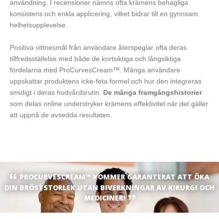
användning. I recensioner nämns ofta krämens behagliga
konsistens och enkla applicering, vilket bidrar till en gynnsam
helhetsupplevelse.
Positiva vittnesmål från användare återspeglar ofta deras
tillfredsställelse med både de kortsiktiga och långsiktiga
fördelarna med ProCurvesCream™. Många användare
uppskattar produktens icke-feta formel och hur den integreras
smidigt i deras hudvårdsrutin.
De många framgångshistorier
som delas online understryker krämens effektivitet när det gäller
att uppnå de avsedda resultaten.
PROCURVESCREAM™ KOMMER GARANTERAT ATT ÖKA
DIN BRÖSTSTORLEK UTAN BIVERKNINGAR AV KIRURGI OCH
MEDICINER!