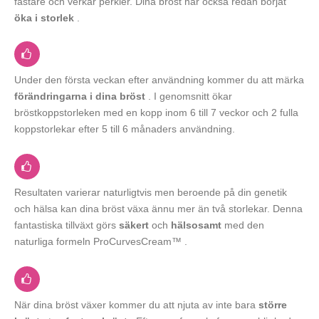
fastare och verkar perkier. Dina bröst har också redan börjat
öka i storlek
.
Under den första veckan efter användning kommer du att märka
förändringarna i dina bröst
. I genomsnitt ökar
bröstkoppstorleken med en kopp inom 6 till 7 veckor och 2 fulla
koppstorlekar efter 5 till 6 månaders användning.
Resultaten varierar naturligtvis men beroende på din genetik
och hälsa kan dina bröst växa ännu mer än två storlekar. Denna
fantastiska tillväxt görs
säkert
och
hälsosamt
med den
naturliga formeln ProCurvesCream™ .
När dina bröst växer kommer du att njuta av inte bara
större