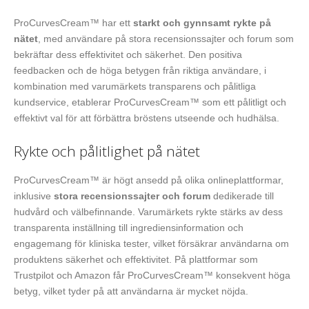
ProCurvesCream™ har ett
starkt och gynnsamt rykte på
nätet
, med användare på stora recensionssajter och forum som
bekräftar dess effektivitet och säkerhet. Den positiva
feedbacken och de höga betygen från riktiga användare, i
kombination med varumärkets transparens och pålitliga
kundservice, etablerar ProCurvesCream™ som ett pålitligt och
effektivt val för att förbättra bröstens utseende och hudhälsa.
Rykte och pålitlighet på nätet
ProCurvesCream™ är högt ansedd på olika onlineplattformar,
inklusive
stora recensionssajter och forum
dedikerade till
hudvård och välbefinnande. Varumärkets rykte stärks av dess
transparenta inställning till ingrediensinformation och
engagemang för kliniska tester, vilket försäkrar användarna om
produktens säkerhet och effektivitet. På plattformar som
Trustpilot och Amazon får ProCurvesCream™ konsekvent höga
betyg, vilket tyder på att användarna är mycket nöjda.