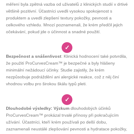
měření byla zpětná vazba od uživatelů z klinických studií v drtivé
většině pozitivní. Účastníci uvedli vysokou spokojenost s
produktem a uvedli zlepšení textury pokožky, pevnosti a
celkového vzhledu. Mnozí poznamenali, že krém předčil jejich
očekávání, pokud jde o účinnost a snadné použití.
✓
Bezpečnost a snášenlivost
: Klinická hodnocení také potvrdila,
že použití ProCurvesCream™ je bezpečné a byly hlášeny
minimální nežádoucí účinky. Studie zajistily, že krém
nezpůsobuje podráždění ani alergické reakce, což z něj činí
vhodnou volbu pro širokou škálu typů pleti.
✓
Dlouhodobé výsledky: Výzkum
dlouhodobých účinků
ProCurvesCream™ prokázal trvalé přínosy při pokračujícím
užívání. Účastníci, kteří krém používali po delší dobu,
zaznamenali neustálé zlepšování pevnosti a hydratace pokožky,