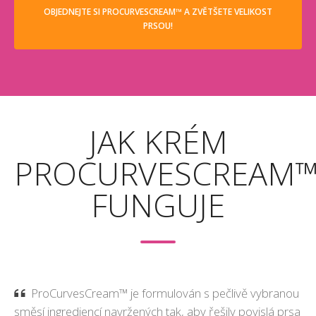
OBJEDNEJTE SI PROCURVESCREAM™ A ZVĚTŠETE VELIKOST
PRSOU!
JAK KRÉM
PROCURVESCREAM
FUNGUJE
ProCurvesCream™ je formulován s pečlivě vybranou
směsí ingrediencí navržených tak, aby řešily povislá prsa