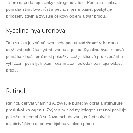
, které napodobují účinky estrogenu v těle. Pueraria mirifica
pomáhá stimulovat růst a pevnost prsní tkáně, poskytuje
přirozený zdvih a zvyšuje celkový objem a tvar prsou.
Kyselina hyaluronová
Tato složka je známá svou schopností
zadržovat vlhkost
a
udržovat pokožku hydratovanou a plnou. Kyselina hyaluronová
pomáhá zlepšit pružnost pokožky, což je klíčové pro zvedání a
vyhlazení povislých tkání, což má za následek pevnější oblast
prsou.
Retinol
Retinol, derivát vitaminu A, zvyšuje buněčný obrat a
stimuluje
produkci kolagenu
. Zvýšením hladiny kolagenu retinol posiluje
pokožku a pomáhá snižovat ochabování, což přispívá k
mladistvějšímu a tónovanějšímu vzhledu prsou.