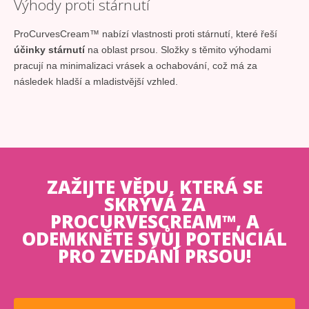
Výhody proti stárnutí
ProCurvesCream™ nabízí vlastnosti proti stárnutí, které řeší
účinky stárnutí
na oblast prsou. Složky s těmito výhodami
pracují na minimalizaci vrásek a ochabování, což má za
následek hladší a mladistvější vzhled.
ZAŽIJTE VĚDU, KTERÁ SE
SKRÝVÁ ZA
PROCURVESCREAM™, A
ODEMKNĚTE SVŮJ POTENCIÁL
PRO ZVEDÁNÍ PRSOU!