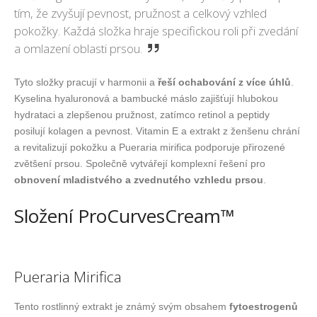
tím, že zvyšují pevnost, pružnost a celkový vzhled
pokožky. Každá složka hraje specifickou roli při zvedání
a omlazení oblasti prsou.
Tyto složky pracují v harmonii a
řeší ochabování z více úhlů
.
Kyselina hyaluronová a bambucké máslo zajišťují hlubokou
hydrataci a zlepšenou pružnost, zatímco retinol a peptidy
posilují kolagen a pevnost. Vitamin E a extrakt z ženšenu chrání
a revitalizují pokožku a Pueraria mirifica podporuje přirozené
zvětšení prsou. Společně vytvářejí komplexní řešení pro
obnovení mladistvého a zvednutého vzhledu prsou
.
Složení ProCurvesCream™
Pueraria Mirifica
Tento rostlinný extrakt je známý svým obsahem
fytoestrogenů