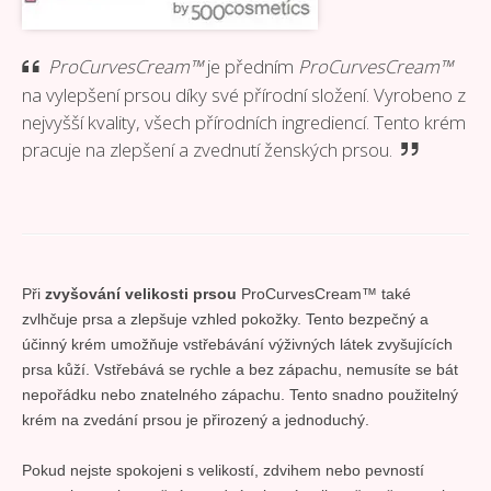
ProCurvesCream™
je předním
ProCurvesCream™
na vylepšení prsou díky své přírodní složení. Vyrobeno z
nejvyšší kvality, všech přírodních ingrediencí. Tento krém
pracuje na zlepšení a zvednutí ženských prsou.
Při
zvyšování velikosti prsou
ProCurvesCream™ také
zvlhčuje prsa a zlepšuje vzhled pokožky. Tento bezpečný a
účinný krém umožňuje vstřebávání výživných látek zvyšujících
prsa kůží. Vstřebává se rychle a bez zápachu, nemusíte se bát
nepořádku nebo znatelného zápachu. Tento snadno použitelný
krém na zvedání prsou je přirozený a jednoduchý.
Pokud nejste spokojeni s velikostí, zdvihem nebo pevností