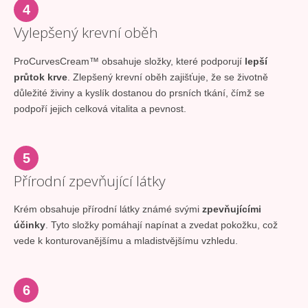
4
Vylepšený krevní oběh
ProCurvesCream™ obsahuje složky, které podporují
lepší
průtok krve
. Zlepšený krevní oběh zajišťuje, že se životně
důležité živiny a kyslík dostanou do prsních tkání, čímž se
podpoří jejich celková vitalita a pevnost.
5
Přírodní zpevňující látky
Krém obsahuje přírodní látky známé svými
zpevňujícími
účinky
. Tyto složky pomáhají napínat a zvedat pokožku, což
vede k konturovanějšímu a mladistvějšímu vzhledu.
6