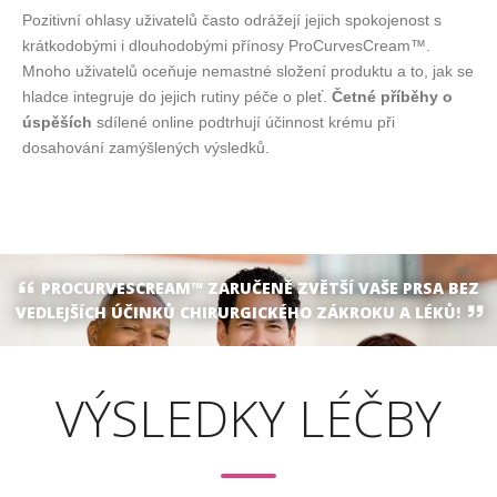
Pozitivní ohlasy uživatelů často odrážejí jejich spokojenost s
krátkodobými i dlouhodobými přínosy ProCurvesCream™.
Mnoho uživatelů oceňuje nemastné složení produktu a to, jak se
hladce integruje do jejich rutiny péče o pleť.
Četné příběhy o
úspěších
sdílené online podtrhují účinnost krému při
dosahování zamýšlených výsledků.
PROCURVESCREAM™ ZARUČENĚ ZVĚTŠÍ VAŠE PRSA BEZ
VEDLEJŠÍCH ÚČINKŮ CHIRURGICKÉHO ZÁKROKU A LÉKŮ!
VÝSLEDKY LÉČBY