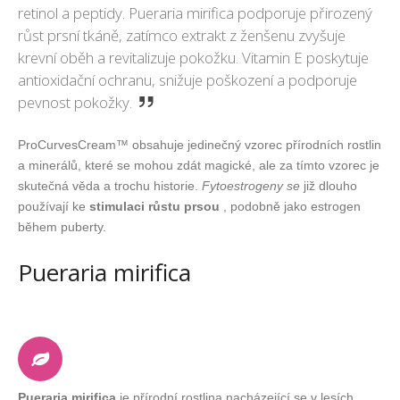
retinol a peptidy. Pueraria mirifica podporuje přirozený
růst prsní tkáně, zatímco extrakt z ženšenu zvyšuje
krevní oběh a revitalizuje pokožku. Vitamin E poskytuje
antioxidační ochranu, snižuje poškození a podporuje
pevnost pokožky.
ProCurvesCream™ obsahuje jedinečný vzorec přírodních rostlin
a minerálů, které se mohou zdát magické, ale za tímto vzorec je
skutečná věda a trochu historie.
Fytoestrogeny se
již dlouho
používají ke
stimulaci růstu prsou
, podobně jako estrogen
během puberty.
Pueraria mirifica
Pueraria mirifica
je přírodní rostlina nacházející se v lesích