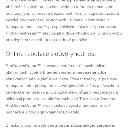
ProCurvesCream™ se těší
silné a příznivé online pověsti
,
přičemž uživatelé na hlavních webech a fórech s recenzemi
potvrzují jeho účinnost a bezpečnost. Pozitivní zpětná vazba a
vysoká hodnocení od skutečných uživatelů v kombinaci s
transparentností značky a spolehlivým zákaznickým servisem
ProCurvesCream™ etablují jako důvěryhodnou a účinnou volbu
pro zlepšení vzhledu prsou a zdraví pokožky.
Online reputace a důvěryhodnost
ProCurvesCream™ je vysoce ceněn na různých online
platformách, včetně
hlavních webů s recenzemi a fór
věnovaných péči o pleť a wellness. Pověst značky je posílena
transparentním přístupem ke zveřejňování složek a závazkem
ke klinickému testování, což uživatele ujišťuje o bezpečnosti a
účinnosti produktu. Na platformách jako Trustpilot a Amazon
ProCurvesCream™ trvale získává vysoká hodnocení, což
naznačuje širokou spokojenost uživatelů.
Značka je známá
svým vstřícným zákaznickým servisem
,