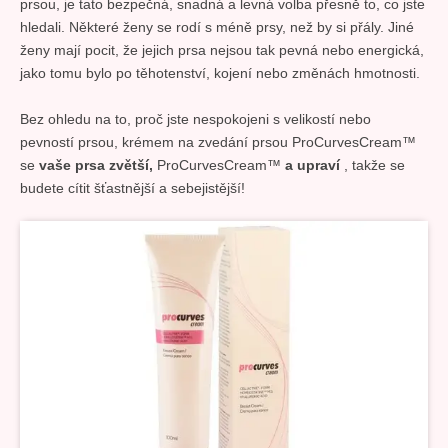
prsou, je tato bezpečná, snadná a levná volba přesně to, co jste
hledali. Některé ženy se rodí s méně prsy, než by si přály. Jiné
ženy mají pocit, že jejich prsa nejsou tak pevná nebo energická,
jako tomu bylo po těhotenství, kojení nebo změnách hmotnosti.
Bez ohledu na to, proč jste nespokojeni s velikostí nebo
pevností prsou, krémem na zvedání prsou ProCurvesCream™
se
vaše prsa zvětší,
ProCurvesCream™
a upraví
, takže se
budete cítit šťastnější a sebejistější!