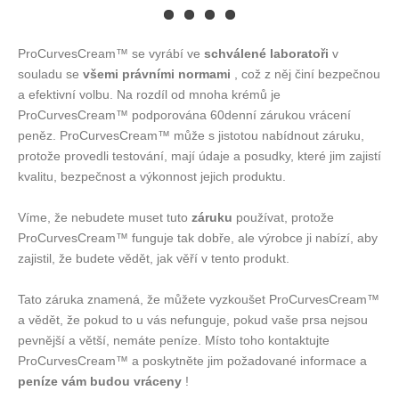
ProCurvesCream™ se vyrábí ve
schválené laboratoři
v
souladu se
všemi právními normami
, což z něj činí bezpečnou
a efektivní volbu. Na rozdíl od mnoha krémů je
ProCurvesCream™ podporována 60denní zárukou vrácení
peněz. ProCurvesCream™ může s jistotou nabídnout záruku,
protože provedli testování, mají údaje a posudky, které jim zajistí
kvalitu, bezpečnost a výkonnost jejich produktu.
Víme, že nebudete muset tuto
záruku
používat, protože
ProCurvesCream™ funguje tak dobře, ale výrobce ji nabízí, aby
zajistil, že budete vědět, jak věří v tento produkt.
Tato záruka znamená, že můžete vyzkoušet ProCurvesCream™
a vědět, že pokud to u vás nefunguje, pokud vaše prsa nejsou
pevnější a větší, nemáte peníze. Místo toho kontaktujte
ProCurvesCream™ a poskytněte jim požadované informace a
peníze vám budou vráceny
!