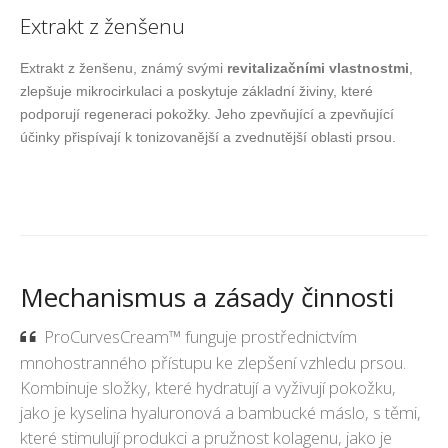
Extrakt z ženšenu
Extrakt z ženšenu, známý svými
revitalizačními vlastnostmi
,
zlepšuje mikrocirkulaci a poskytuje základní živiny, které
podporují regeneraci pokožky. Jeho zpevňující a zpevňující
účinky přispívají k tonizovanější a zvednutější oblasti prsou.
Mechanismus a zásady činnosti
ProCurvesCream™ funguje prostřednictvím
mnohostranného přístupu ke zlepšení vzhledu prsou.
Kombinuje složky, které hydratují a vyživují pokožku,
jako je kyselina hyaluronová a bambucké máslo, s těmi,
které stimulují produkci a pružnost kolagenu, jako je