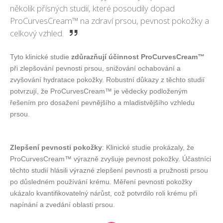
několik přísných studií, které posoudily dopad
ProCurvesCream™ na zdraví prsou, pevnost pokožky a
celkový vzhled.
Tyto klinické studie
zdůrazňují účinnost ProCurvesCream™
při zlepšování pevnosti prsou, snižování ochabování a
zvyšování hydratace pokožky. Robustní důkazy z těchto studií
potvrzují, že ProCurvesCream™ je vědecky podloženým
řešením pro dosažení pevnějšího a mladistvějšího vzhledu
prsou.
Zlepšení pevnosti pokožky
: Klinické studie prokázaly, že
ProCurvesCream™ výrazně zvyšuje pevnost pokožky. Účastníci
těchto studií hlásili výrazné zlepšení pevnosti a pružnosti prsou
po důsledném používání krému. Měření pevnosti pokožky
ukázalo kvantifikovatelný nárůst, což potvrdilo roli krému při
napínání a zvedání oblasti prsou.