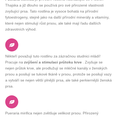
Thajska a již dlouho se používá pro své přirozené vlastnosti
zvyšující prsa. Tato rostlina je vysoce bohatá na přírodní
fytoestrogeny, stejně jako na další přírodní minerály a vitamíny,
které nejen stimulují růst prsou, ale také mají řadu dalších
zdravotních výhod.
Někteří považují tuto rostlinu za zázračnou studnici mládí!
Pracuje na
zvýšení a stimulaci průtoku krve
. Zvyšuje se
nejen průtok krve, ale prodlužují se mléčné kanály v ženských
prsou a posilují se tukové tkáně v prsou, protože se posilují vazy
a vytváří se nejen větší plnější prsa, ale také perkiernější ženská
prsa.
Pueraria mirifica nejen zvětšuje velikost prsou. Přirozený