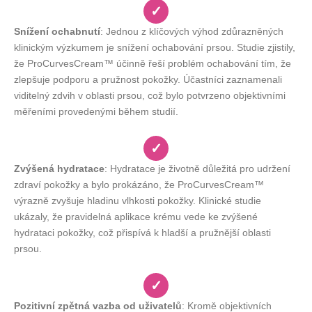
✓
Snížení ochabnutí
: Jednou z klíčových výhod zdůrazněných
klinickým výzkumem je snížení ochabování prsou. Studie zjistily,
že ProCurvesCream™ účinně řeší problém ochabování tím, že
zlepšuje podporu a pružnost pokožky. Účastníci zaznamenali
viditelný zdvih v oblasti prsou, což bylo potvrzeno objektivními
měřeními provedenými během studií.
✓
Zvýšená hydratace
: Hydratace je životně důležitá pro udržení
zdraví pokožky a bylo prokázáno, že ProCurvesCream™
výrazně zvyšuje hladinu vlhkosti pokožky. Klinické studie
ukázaly, že pravidelná aplikace krému vede ke zvýšené
hydrataci pokožky, což přispívá k hladší a pružnější oblasti
prsou.
✓
Pozitivní zpětná vazba od uživatelů
: Kromě objektivních