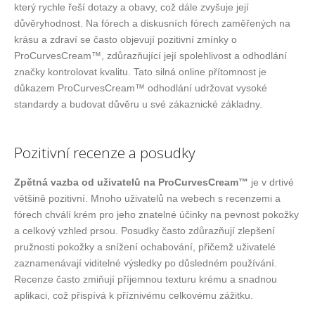
který rychle řeší dotazy a obavy, což dále zvyšuje její
důvěryhodnost. Na fórech a diskusních fórech zaměřených na
krásu a zdraví se často objevují pozitivní zmínky o
ProCurvesCream™, zdůrazňující její spolehlivost a odhodlání
značky kontrolovat kvalitu. Tato silná online přítomnost je
důkazem ProCurvesCream™ odhodlání udržovat vysoké
standardy a budovat důvěru u své zákaznické základny.
Pozitivní recenze a posudky
Zpětná vazba od uživatelů na ProCurvesCream™
je v drtivé
většině pozitivní. Mnoho uživatelů na webech s recenzemi a
fórech chválí krém pro jeho znatelné účinky na pevnost pokožky
a celkový vzhled prsou. Posudky často zdůrazňují zlepšení
pružnosti pokožky a snížení ochabování, přičemž uživatelé
zaznamenávají viditelné výsledky po důsledném používání.
Recenze často zmiňují příjemnou texturu krému a snadnou
aplikaci, což přispívá k příznivému celkovému zážitku.