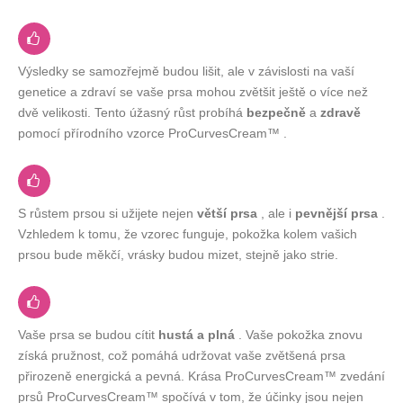
Výsledky se samozřejmě budou lišit, ale v závislosti na vaší
genetice a zdraví se vaše prsa mohou zvětšit ještě o více než
dvě velikosti. Tento úžasný růst probíhá
bezpečně
a
zdravě
pomocí přírodního vzorce ProCurvesCream™ .
S růstem prsou si užijete nejen
větší prsa
, ale i
pevnější prsa
.
Vzhledem k tomu, že vzorec funguje, pokožka kolem vašich
prsou bude měkčí, vrásky budou mizet, stejně jako strie.
Vaše prsa se budou cítit
hustá a plná
. Vaše pokožka znovu
získá pružnost, což pomáhá udržovat vaše zvětšená prsa
přirozeně energická a pevná. Krása ProCurvesCream™ zvedání
prsů ProCurvesCream™ spočívá v tom, že účinky jsou nejen