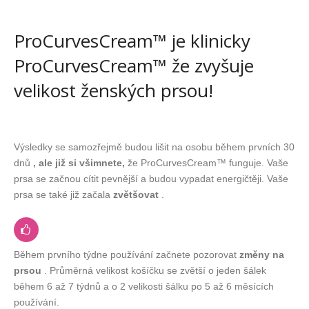
ProCurvesCream™ je klinicky
ProCurvesCream™ že zvyšuje
velikost ženských prsou!
Výsledky se samozřejmě budou lišit na osobu během prvních 30
dnů
, ale již si všimnete,
že ProCurvesCream™ funguje. Vaše
prsa se začnou cítit pevnější a budou vypadat energičtěji. Vaše
prsa se také již začala
zvětšovat
.
Během prvního týdne používání začnete pozorovat
změny na
prsou
. Průměrná velikost košíčku se zvětší o jeden šálek
během 6 až 7 týdnů a o 2 velikosti šálku po 5 až 6 měsících
používání.