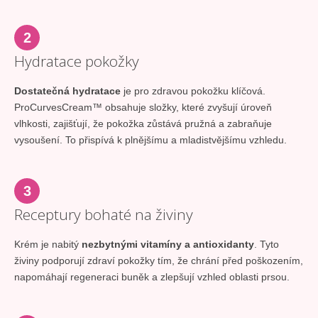
2
Hydratace pokožky
Dostatečná hydratace
je pro zdravou pokožku klíčová.
ProCurvesCream™ obsahuje složky, které zvyšují úroveň
vlhkosti, zajišťují, že pokožka zůstává pružná a zabraňuje
vysoušení. To přispívá k plnějšímu a mladistvějšímu vzhledu.
3
Receptury bohaté na živiny
Krém je nabitý
nezbytnými vitamíny a antioxidanty
. Tyto
živiny podporují zdraví pokožky tím, že chrání před poškozením,
napomáhají regeneraci buněk a zlepšují vzhled oblasti prsou.