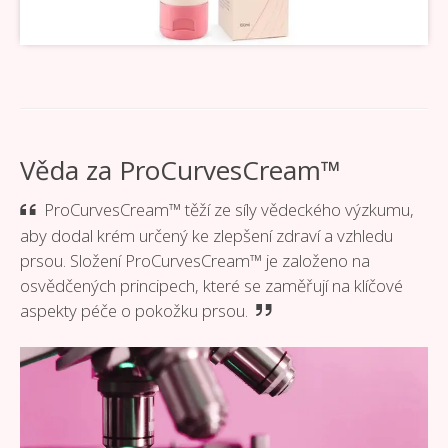
Věda za ProCurvesCream™
ProCurvesCream™ těží ze síly vědeckého výzkumu,
aby dodal krém určený ke zlepšení zdraví a vzhledu
prsou. Složení ProCurvesCream™ je založeno na
osvědčených principech, které se zaměřují na klíčové
aspekty péče o pokožku prsou.