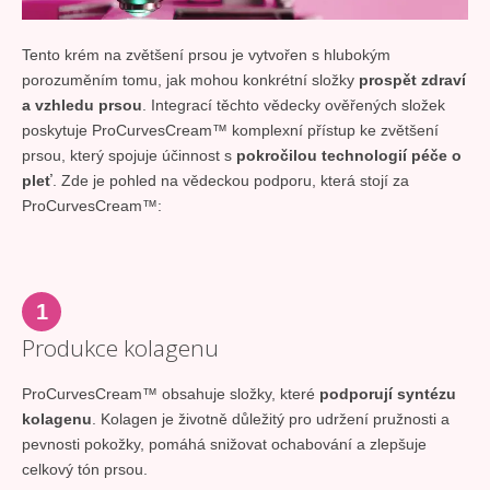
Tento krém na zvětšení prsou je vytvořen s hlubokým
porozuměním tomu, jak mohou konkrétní složky
prospět zdraví
a vzhledu prsou
. Integrací těchto vědecky ověřených složek
poskytuje ProCurvesCream™ komplexní přístup ke zvětšení
prsou, který spojuje účinnost s
pokročilou technologií péče o
pleť
. Zde je pohled na vědeckou podporu, která stojí za
ProCurvesCream™:
1
Produkce kolagenu
ProCurvesCream™ obsahuje složky, které
podporují syntézu
kolagenu
. Kolagen je životně důležitý pro udržení pružnosti a
pevnosti pokožky, pomáhá snižovat ochabování a zlepšuje
celkový tón prsou.