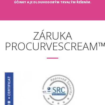
ÚČINKY A JE DLOUHODOBÝM TRVALÝM ŘEŠENÍM.
https://www.ncbi.nlm.nih.gov/books/NBK92776/
https://www.ncbi.nlm.nih.gov/pmc/articles/PMC5127102/
ZÁRUKA
PROCURVESCREAM